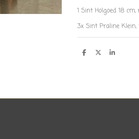
1 Sint Holgoed 18 cm,
3x Sint Praline Klein
D
D
S
e
e
h
l
e
a
e
l
r
n
e