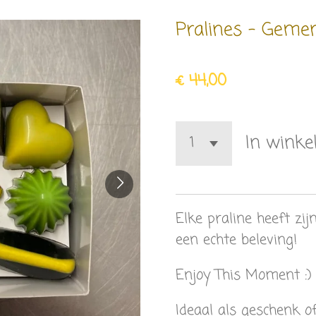
Pralines - Geme
€ 44,00
In wink
Elke praline heeft zij
een echte beleving!
Enjoy This Moment :
Ideaal als geschenk o