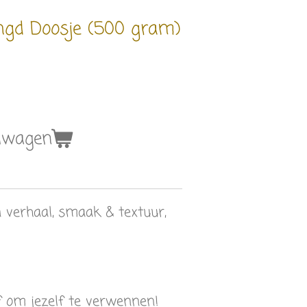
ngd Doosje (500 gram)
elwagen
n verhaal, smaak & textuur,
)
f om jezelf te verwennen!