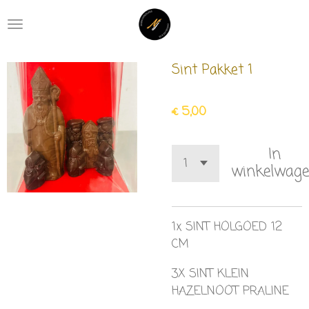
Ga
direct
naar
de
Sint Pakket 1
hoofdinhoud
€ 5,00
In
winkelwag
1x SINT HOLGOED 12
CM
3X SINT KLEIN
HAZELNOOT PRALINE