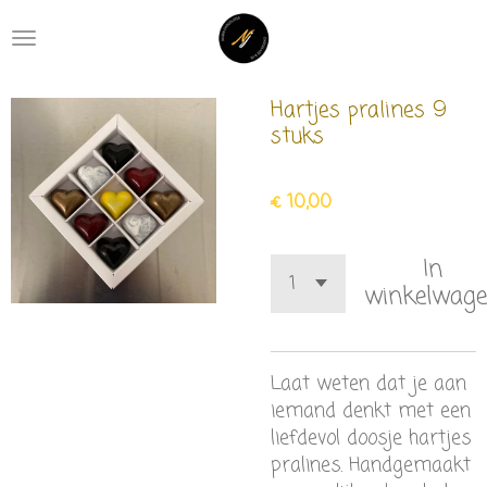
Ga
direct
naar
de
Hartjes pralines 9
hoofdinhoud
stuks
€ 10,00
In
winkelwag
Laat weten dat je aan
iemand denkt met een
liefdevol doosje hartjes
pralines. Handgemaakt